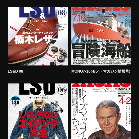
LS&D 08
MONO7-16(モノ・マガジン情報号)
M
号)